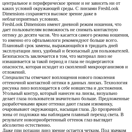
центральное и периферическое зрение и не зависеть ни от
каких условий окружающей среды. С линзами FreshLook
Dimensions сохраняется высокое зрение даже в
неблагоприятных условиях.
FreshLook Dimensions имеют дневной режим ношения, что
дает пользователям возможность не снимать контактную
оптику до десяти часов. Что касается самого режима ношения,
то именно его офтальмологи рекомендуют больше всего.
Плановый срок замены, выражающийся в тридцать дней
эксплуатации линз, удобный и безопасный для пользователей.
Безопасность заключается в том, что материал линз не
изнашивается за такой период и глаза не подвергаются
опасности, которая исходит из скоплений микроорганизмов и
отложений.
Специалисты отмечают воплощения нового поколения
оттеночной контактной оптики в данных линзах. Технология
рисунка линз воплощается в себе новшества и достижения.
Угольный контур, который нанесен на линзы, визуально
делает глаза пользователя значительно больше. Предложенные
разработчиками яркие оттенки дают глазам изюминку,
очаровывают окружающих, насыщая глаза. До прозрачной
зоны от подложки мы наблюдаем плавный переход света. В
результате новоприобретенный оттенок глаз выглядит
абсолютно естественно.
Даже при ротации линз зрение остается четким. Под зрачком