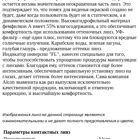
остается весьма значительная неокрашенная часть линз. Это
подтверждает то, что помех для виденья окраской создано не
будет, даже когда пользователь будет не в статическом, а в
динамическом положении. Высокогидрофильный материал
фемфилкон А имеет 55% влагосодержания, а это обеспечивает
комфортность при использовании оттеночных линз. УФ-
фильтр – ещё один плюс, потому что им блокируются вредные
солнечные излучения. Карибские воды, зеленая лагуна,
голубая глазурь - предложенные оттенки линз.
Индикатор инверсии "FL", нанесен специально для того,
чтобы поспособствовать упрощению процедуры манипуляции
с линзами. Благодаря ему, оттенок становится ещё более
интенсивным. обеспечивает правильную установку линз на
глазах, делает оттенок более интенсивным. Сама компания
Alcon знаменита как раз выпуском исключительно
качественной продукции, включающей и отменную
коррекцию, и высочайшую комфортность.
Изображения
линз на данной странице являются
ознакомительными и не дают полного представления о цвете.
Параметры контактных линз
Производитель
Alcon