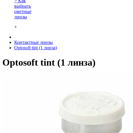
> Как
выбрать
цветные
линзы
+
Контактные линзы
Optosoft tint (1 линза)
Optosoft tint (1 линза)