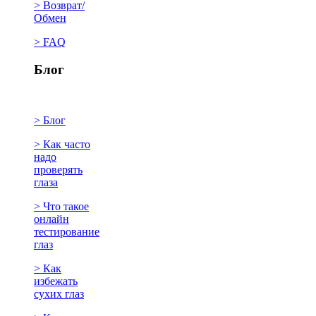
> Возврат/
Обмен
> FAQ
Блог
> Блог
> Как часто
надо
проверять
глаза
> Что такое
онлайн
тестирование
глаз
> Как
избежать
сухих глаз