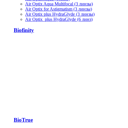
Air Optix Aqua Multifocal (3 линзы)
Air Optix for Astigmatism (3 линзы)
Air Optix plus HydraGlyde (3 линзы)
Air Optix plus HydraGlyde (6 линз)
Biofinity
BioTrue