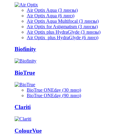
Air Optix Aqua (3 линзы)
Air Optix Aqua (6 линз)
Air Optix Aqua Multifocal (3 линзы)
Air Optix for Astigmatism (3 линзы)
Air Optix plus HydraGlyde (3 линзы)
Air Optix plus HydraGlyde (6 линз)
Biofinity
BioTrue
BioTrue ONEday (30 линз)
BioTrue ONEday (90 линз)
Clariti
ColourVue