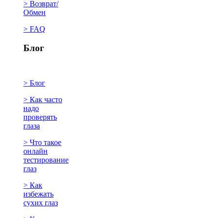
> Возврат/
Обмен
> FAQ
Блог
> Блог
> Как часто
надо
проверять
глаза
> Что такое
онлайн
тестирование
глаз
> Как
избежать
сухих глаз