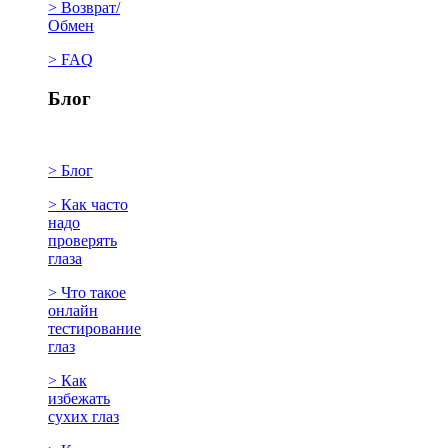
> Возврат/
Обмен
> FAQ
Блог
> Блог
> Как часто
надо
проверять
глаза
> Что такое
онлайн
тестирование
глаз
> Как
избежать
сухих глаз