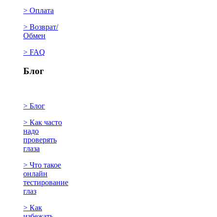
> Оплата
> Возврат/
Обмен
> FAQ
Блог
> Блог
> Как часто
надо
проверять
глаза
> Что такое
онлайн
тестирование
глаз
> Как
избежать