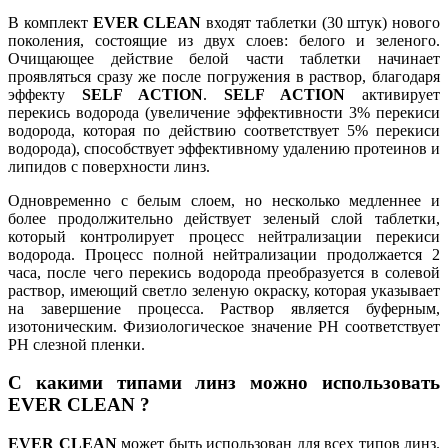
В комплект
EVER CLEAN
входят таблетки (30 штук) нового
поколения, состоящие из двух слоев: белого и зеленого.
Очищающее действие белой части таблетки начинает
проявляться сразу же после погружения в раствор, благодаря
эффекту
SELF ACTION
.
SELF ACTION
активирует
перекись водорода (увеличение эффективности 3% перекиси
водорода, которая по действию соответствует 5% перекиси
водорода), способствует эффективному удалению протеинов и
липидов с поверхности линз.
Одновременно с белым слоем, но несколько медленнее и
более продолжительно действует зеленый слой таблетки,
который контролирует процесс нейтрализации перекиси
водорода. Процесс полной нейтрализации продолжается 2
часа, после чего перекись водорода преобразуется в солевой
раствор, имеющий светло зеленую окраску, которая указывает
на завершение процесса. Раствор является буферным,
изотоническим. Физиологическое значение РН соответствует
РН слезной пленки.
С какими типами линз можно использовать
EVER CLEAN ?
EVER CLEAN
может быть использован для всех типов линз.