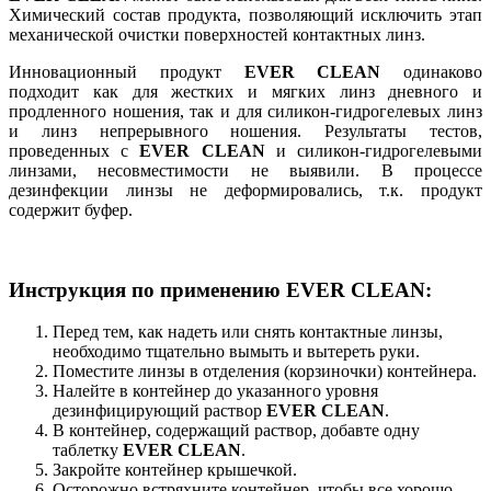
Химический состав продукта, позволяющий исключить этап
механической очистки поверхностей контактных линз.
Инновационный продукт
EVER CLEAN
одинаково
подходит как для жестких и мягких линз дневного и
продленного ношения, так и для силикон-гидрогелевых линз
и линз непрерывного ношения. Результаты тестов,
проведенных с
EVER CLEAN
и силикон-гидрогелевыми
линзами, несовместимости не выявили. В процессе
дезинфекции линзы не деформировались, т.к. продукт
содержит буфер.
Инструкция по применению EVER CLEAN:
Перед тем, как надеть или снять контактные линзы,
необходимо тщательно вымыть и вытереть руки.
Поместите линзы в отделения (корзиночки) контейнера.
Налейте в контейнер до указанного уровня
дезинфицирующий раствор
EVER CLEAN
.
В контейнер, содержащий раствор, добавте одну
таблетку
EVER CLEAN
.
Закройте контейнер крышечкой.
Осторожно встряхните контейнер, чтобы все хорошо